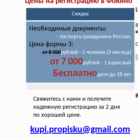
Цены на регистрацию в Фокино
Скидка
В
Необходимые документы:
к
- паспорта гражданина России;
Цена формы 3:
О
от 8 000
рублей - 1 человек (3 месяца)
от 7 000
рублей - 1 взрослый
Бесплатно
дети до 18 лет
В
Свяжитесь с нами и получите
надежную регистрацию за 2 дня
по хорошей цене.
kupi.propisku@gmail.com