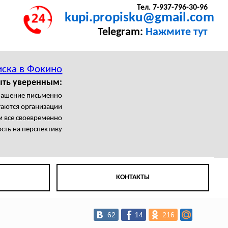
Тел. 7-937-796-30-96
kupi.propisku@gmail.com
Telegram:
Нажмите тут
ска в Фокино
ыть уверенным:
лашение письменно
гаются организации
 все своевременно
сть на перспективу
КОНТАКТЫ
62
14
216