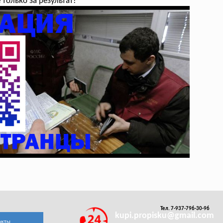
только за результат!
Тел. 7-937-796-30-96
kupi.propisku@gmail.com
акты